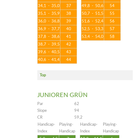
34,1 - 35,0
37
49,8 - 50,6
54
35,1 - 35,9
38
50,7 - 51,5
55
36,0 - 36,8
39
51,6 - 52,4
56
36,9 - 37,7
40
52,5 - 53,3
57
37,8 - 38,6
41
53,4 - 54,0
58
38,7 - 39,5
42
39,6 - 40,5
43
40,6 - 41,4
44
Top
JUNIOREN GRÜN
Par
62
Slope
94
CR
59,2
Handicap-
Playing-
Handicap-
Playing-
Index
Handicap
Index
Handicap