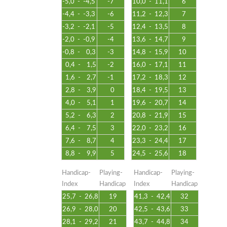
-5,0 - -4,5
-7
10,0 - 11,1
6
-4,4 - -3,3
-6
11,2 - 12,3
7
-3,2 - -2,1
-5
12,4 - 13,5
8
-2,0 - -0,9
-4
13,6 - 14,7
9
-0,8 - 0,3
-3
14,8 - 15,9
10
0,4 - 1,5
-2
16,0 - 17,1
11
1,6 - 2,7
-1
17,2 - 18,3
12
2,8 - 3,9
0
18,4 - 19,5
13
4,0 - 5,1
1
19,6 - 20,7
14
5,2 - 6,3
2
20,8 - 21,9
15
6,4 - 7,5
3
22,0 - 23,2
16
7,6 - 8,7
4
23,3 - 24,4
17
8,8 - 9,9
5
24,5 - 25,6
18
Handicap-
Playing-
Handicap-
Playing-
Index
Handicap
Index
Handicap
25,7 - 26,8
19
41,3 - 42,4
32
26,9 - 28,0
20
42,5 - 43,6
33
28,1 - 29,2
21
43,7 - 44,8
34