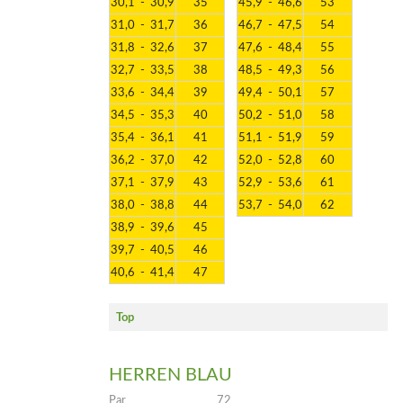
30,1 - 30,9
35
45,9 - 46,6
53
31,0 - 31,7
36
46,7 - 47,5
54
31,8 - 32,6
37
47,6 - 48,4
55
32,7 - 33,5
38
48,5 - 49,3
56
33,6 - 34,4
39
49,4 - 50,1
57
34,5 - 35,3
40
50,2 - 51,0
58
35,4 - 36,1
41
51,1 - 51,9
59
36,2 - 37,0
42
52,0 - 52,8
60
37,1 - 37,9
43
52,9 - 53,6
61
38,0 - 38,8
44
53,7 - 54,0
62
38,9 - 39,6
45
39,7 - 40,5
46
40,6 - 41,4
47
Top
HERREN BLAU
Par
72