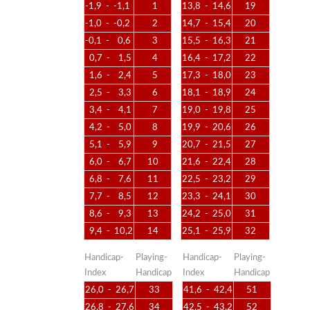
-1,9 - -1,1
1
13,8 - 14,6
19
-1,0 - -0,2
2
14,7 - 15,4
20
-0,1 - 0,6
3
15,5 - 16,3
21
0,7 - 1,5
4
16,4 - 17,2
22
1,6 - 2,4
5
17,3 - 18,0
23
2,5 - 3,3
6
18,1 - 18,9
24
3,4 - 4,1
7
19,0 - 19,8
25
4,2 - 5,0
8
19,9 - 20,6
26
5,1 - 5,9
9
20,7 - 21,5
27
6,0 - 6,7
10
21,6 - 22,4
28
6,8 - 7,6
11
22,5 - 23,2
29
7,7 - 8,5
12
23,3 - 24,1
30
8,6 - 9,3
13
24,2 - 25,0
31
9,4 - 10,2
14
25,1 - 25,9
32
Handicap-
Playing-
Handicap-
Playing-
Index
Handicap
Index
Handicap
26,0 - 26,7
33
41,6 - 42,4
51
26,8 - 27,6
34
42,5 - 43,2
52