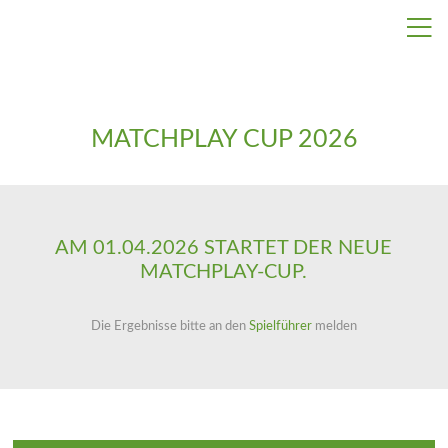

MATCHPLAY CUP 2026
AM 01.04.2026 STARTET DER NEUE
MATCHPLAY-CUP.
Die Ergebnisse bitte an den
Spielführer
melden