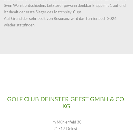
Sven Wehrt entschieden. Letzterer gewann denkbar knapp mit 1 auf und
ist damit der erste Sieger des Matchplay-Cups.
Auf Grund der sehr positiven Resonanz wird das Turnier auch 2026
wieder stattfinden.
GOLF CLUB DEINSTER GEEST GMBH & CO.
KG
Im Mühlenfeld 30
21717 Deinste